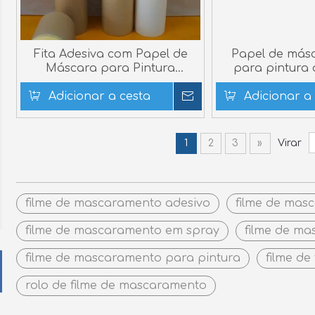
Fita Adesiva com Papel de
Papel de más
Máscara para Pintura
para pintura d
Doméstica
Adicionar a cesta
Inquérito
Adicionar a
1
2
3
»
Virar
filme de mascaramento adesivo
filme de mas
filme de mascaramento em spray
filme de m
filme de mascaramento para pintura
filme de
rolo de filme de mascaramento