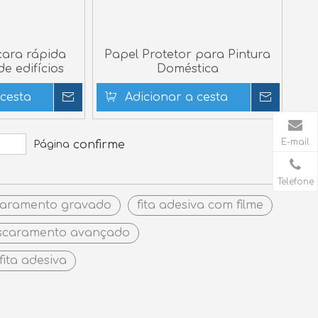
cara rápida
Papel Protetor para Pintura
e edifícios
Doméstica
 cesta
Inquérito
Adicionar a cesta
Inquér
E-mail
confirme
Página
Telefone
caramento gravado
fita adesiva com filme
ascaramento avançado
 fita adesiva