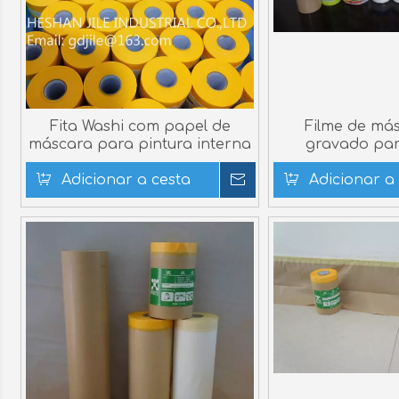
Fita Washi com papel de
Filme de más
máscara para pintura interna
gravado par
doméstica o
Adicionar a cesta
Inquérito
Adicionar a
automá