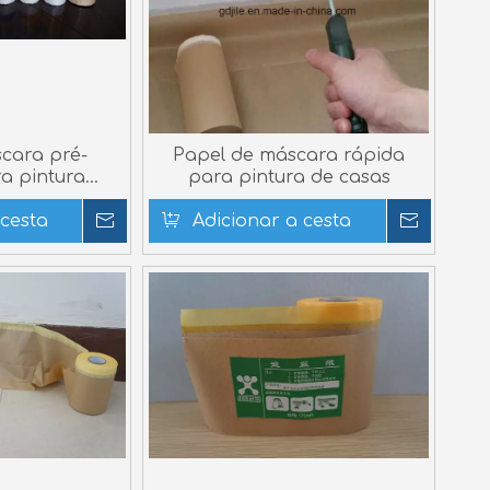
cara pré-
Papel de máscara rápida
a pintura
para pintura de casas
u pintura
 cesta
tica
Inquérito
Adicionar a cesta
Inquér